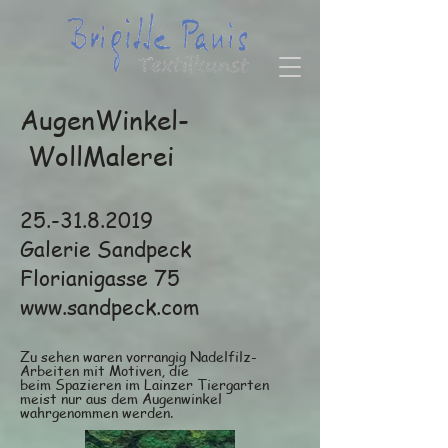
AugenWinkel-
WollMalerei
25.-31.8.2019
Galerie Sandpeck
Florianigasse 75
www.sandpeck.com
Zu sehen waren vorrangig
Nadelfilz-
Arbeiten mit Motiven, die
beim Spazieren im Lainzer Tiergarten
meist nur aus dem Augenwinkel
wahrgenommen werden.