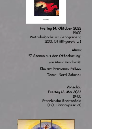
Freitag 14. Oktober 2022
19:00
Wotrubakirche am Georgenberg
1230, Ottillingerplatz 1
Musik
"7 Szenen
aus
der Offenbarung"
von Maria Prochazka
Klavier: Francesco Pelizza
Tenor: Gerd Jaburek
Vorschau
Freitag 12. Mai 2023
19:00
Pfarrkirche Breitenfeld
1080, Florianigasse 20