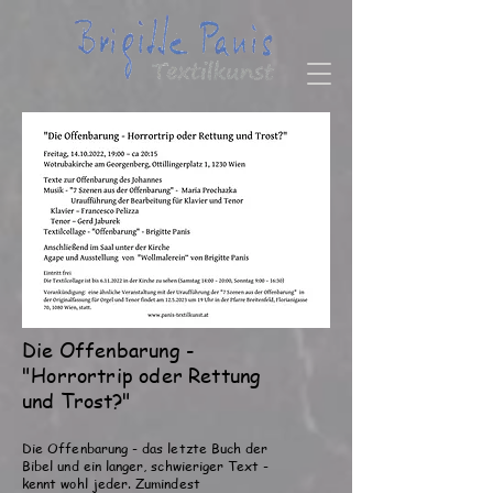
Die Offenbarung -
"Horrortrip oder Rettung
und
Trost?"
Die Offenbarung - das letzte Buch der
Bibel und ein langer, schwieriger Text -
kennt wohl jeder. Zumindest